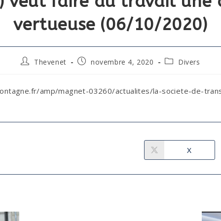
r) veut faire du travail une
vertueuse (06/10/2020)
Thevenet
novembre 4, 2020
Divers
tagne.fr/amp/magnet-03260/actualites/la-societe-de-transpo
X